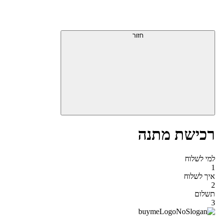
דלג
תפריט
מעל
עליון
תפריט
סוף
עליון
חזור
אזור
תפריט
עליון
רכישת מתנה
למי לשלוח
1
איך לשלוח
2
תשלום
3