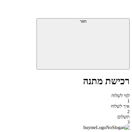
דלג
תפריט
מעל
עליון
תפריט
סוף
עליון
חזור
אזור
תפריט
עליון
רכישת מתנה
למי לשלוח
1
איך לשלוח
2
תשלום
3