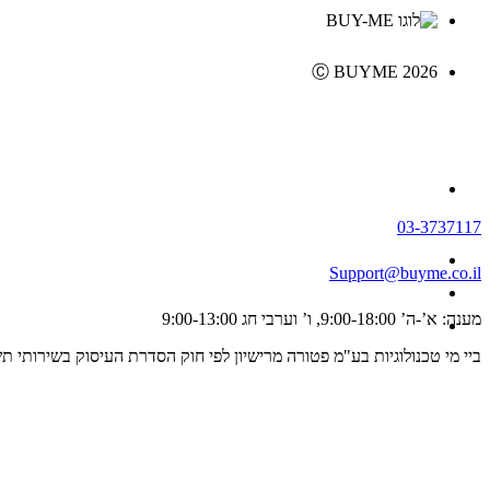
Ⓒ BUYME 2026
03-3737117
Support@buyme.co.il
מענה: א’-ה’ 9:00-18:00, ו’ וערבי חג 9:00-13:00
ביי מי טכנולוגיות בע"מ פטורה מרישיון לפי חוק הסדרת העיסוק בשירותי תשלום וייזום תשלום, התשפ"ג 2023 ולכן אינה מפוקחת על ידי רשו