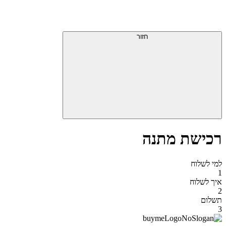
דלג
תפריט
מעל
עליון
תפריט
סוף
עליון
חזור
אזור
תפריט
עליון
רכישת מתנה
למי לשלוח
1
איך לשלוח
2
תשלום
3