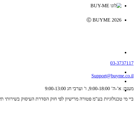
Ⓒ BUYME 2026
03-3737117
Support@buyme.co.il
מענה: א’-ה’ 9:00-18:00, ו’ וערבי חג 9:00-13:00
ביי מי טכנולוגיות בע"מ פטורה מרישיון לפי חוק הסדרת העיסוק בשירותי תשלום וייזום תשלום, התשפ"ג 2023 ולכן אינה מפוקחת על ידי רשו