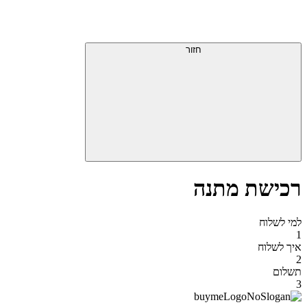
דלג
תפריט
מעל
עליון
תפריט
סוף
עליון
חזור
אזור
תפריט
עליון
רכישת מתנה
למי לשלוח
1
איך לשלוח
2
תשלום
3