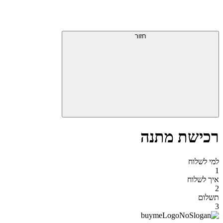
דלג
תפריט
מעל
עליון
תפריט
סוף
עליון
חזור
אזור
תפריט
עליון
רכישת מתנה
למי לשלוח
1
איך לשלוח
2
תשלום
3