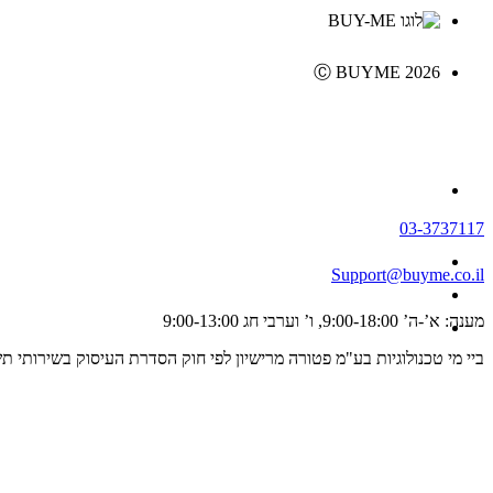
Ⓒ BUYME 2026
03-3737117
Support@buyme.co.il
מענה: א’-ה’ 9:00-18:00, ו’ וערבי חג 9:00-13:00
ביי מי טכנולוגיות בע"מ פטורה מרישיון לפי חוק הסדרת העיסוק בשירותי תשלום וייזום תשלום, התשפ"ג 2023 ולכן אינה מפוקחת על ידי רשו