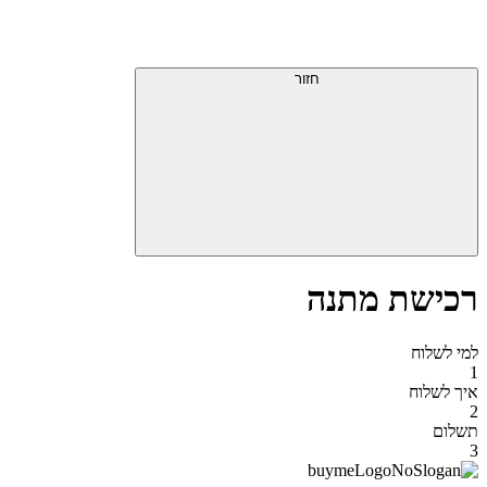
דלג
תפריט
מעל
עליון
תפריט
סוף
עליון
חזור
אזור
תפריט
עליון
רכישת מתנה
למי לשלוח
1
איך לשלוח
2
תשלום
3