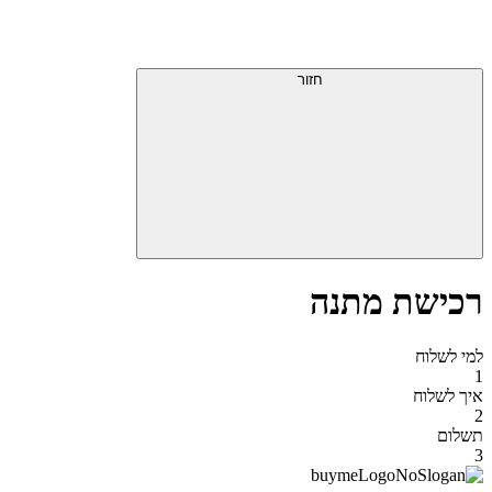
דלג
תפריט
מעל
עליון
תפריט
סוף
עליון
חזור
אזור
תפריט
עליון
רכישת מתנה
למי לשלוח
1
איך לשלוח
2
תשלום
3