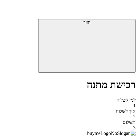
דלג
תפריט
מעל
עליון
תפריט
סוף
עליון
חזור
אזור
תפריט
עליון
רכישת מתנה
למי לשלוח
1
איך לשלוח
2
תשלום
3