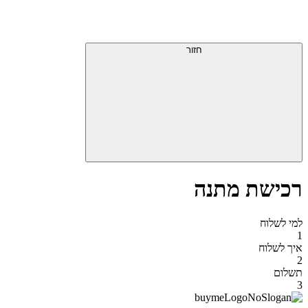
דלג
תפריט
מעל
עליון
תפריט
סוף
עליון
חזור
אזור
תפריט
עליון
רכישת מתנה
למי לשלוח
1
איך לשלוח
2
תשלום
3