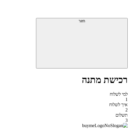
דלג
תפריט
מעל
עליון
תפריט
סוף
עליון
חזור
אזור
תפריט
עליון
רכישת מתנה
למי לשלוח
1
איך לשלוח
2
תשלום
3