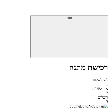
דלג
תפריט
מעל
עליון
תפריט
סוף
עליון
חזור
אזור
תפריט
עליון
רכישת מתנה
למי לשלוח
1
איך לשלוח
2
תשלום
3