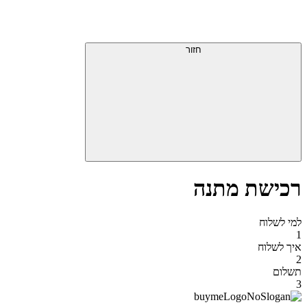
דלג
תפריט
מעל
עליון
תפריט
סוף
עליון
חזור
אזור
תפריט
עליון
רכישת מתנה
למי לשלוח
1
איך לשלוח
2
תשלום
3