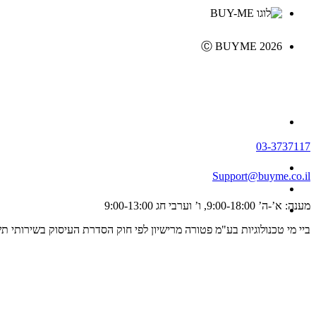
Ⓒ BUYME 2026
03-3737117
Support@buyme.co.il
מענה: א’-ה’ 9:00-18:00, ו’ וערבי חג 9:00-13:00
ביי מי טכנולוגיות בע"מ פטורה מרישיון לפי חוק הסדרת העיסוק בשירותי תשלום וייזום תשלום, התשפ"ג 2023 ולכן אינה מפוקחת על ידי רשו