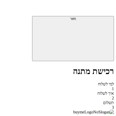
דלג
תפריט
מעל
עליון
תפריט
סוף
עליון
חזור
אזור
תפריט
עליון
רכישת מתנה
למי לשלוח
1
איך לשלוח
2
תשלום
3