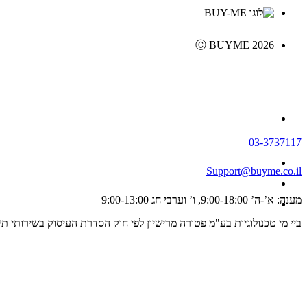
Ⓒ BUYME 2026
03-3737117
Support@buyme.co.il
מענה: א’-ה’ 9:00-18:00, ו’ וערבי חג 9:00-13:00
ביי מי טכנולוגיות בע"מ פטורה מרישיון לפי חוק הסדרת העיסוק בשירותי תשלום וייזום תשלום, התשפ"ג 2023 ולכן אינה מפוקחת על ידי רשו