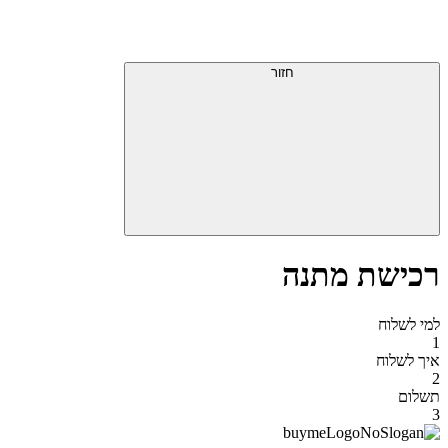
דלג
תפריט
מעל
עליון
תפריט
סוף
עליון
חזור
אזור
תפריט
עליון
רכישת מתנה
למי לשלוח
1
איך לשלוח
2
תשלום
3