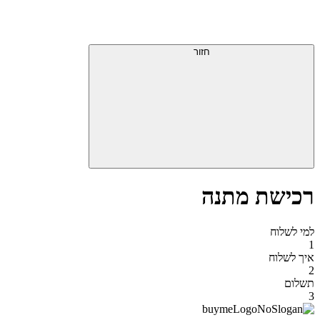
דלג
תפריט
מעל
עליון
תפריט
סוף
עליון
חזור
אזור
תפריט
עליון
רכישת מתנה
למי לשלוח
1
איך לשלוח
2
תשלום
3