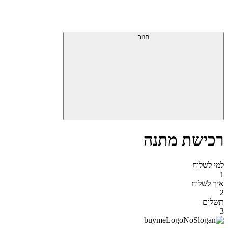
דלג
תפריט
מעל
עליון
תפריט
סוף
עליון
חזור
אזור
תפריט
עליון
רכישת מתנה
למי לשלוח
1
איך לשלוח
2
תשלום
3