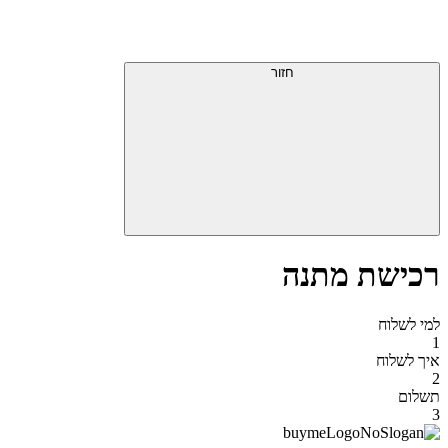
דלג
תפריט
מעל
עליון
תפריט
סוף
עליון
חזור
אזור
תפריט
עליון
רכישת מתנה
למי לשלוח
1
איך לשלוח
2
תשלום
3