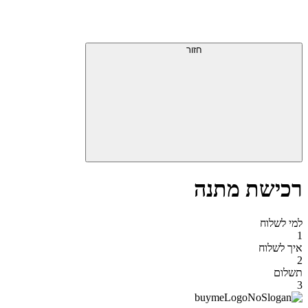
דלג
תפריט
מעל
עליון
תפריט
סוף
עליון
חזור
אזור
תפריט
עליון
רכישת מתנה
למי לשלוח
1
איך לשלוח
2
תשלום
3