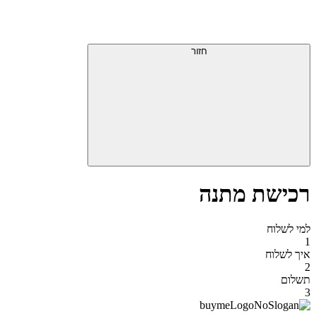
דלג
תפריט
מעל
עליון
תפריט
סוף
עליון
חזור
אזור
תפריט
עליון
רכישת מתנה
למי לשלוח
1
איך לשלוח
2
תשלום
3