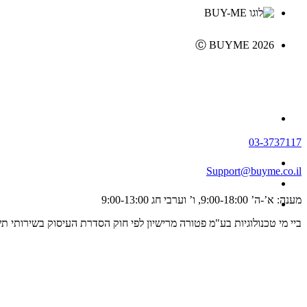
Ⓒ BUYME 2026
03-3737117
Support@buyme.co.il
מענה: א’-ה’ 9:00-18:00, ו’ וערבי חג 9:00-13:00
ביי מי טכנולוגיות בע"מ פטורה מרישיון לפי חוק הסדרת העיסוק בשירותי תשלום וייזום תשלום, התשפ"ג 2023 ולכן אינה מפוקחת על ידי רשו