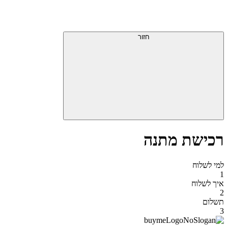
דלג
תפריט
מעל
עליון
תפריט
סוף
עליון
חזור
אזור
תפריט
עליון
רכישת מתנה
למי לשלוח
1
איך לשלוח
2
תשלום
3