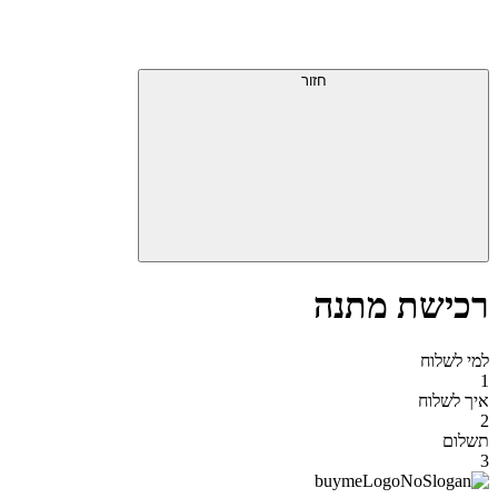
דלג
תפריט
מעל
עליון
תפריט
סוף
עליון
חזור
אזור
תפריט
עליון
רכישת מתנה
למי לשלוח
1
איך לשלוח
2
תשלום
3