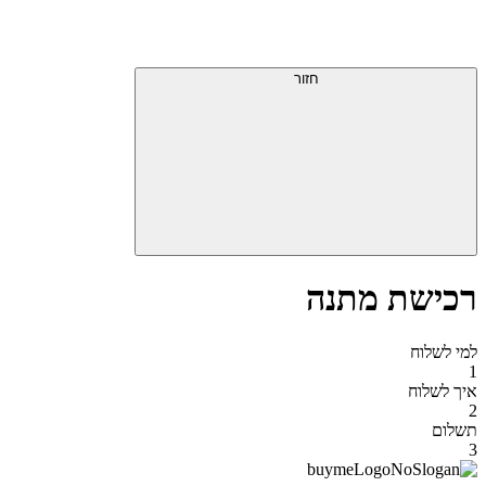
דלג
תפריט
מעל
עליון
תפריט
סוף
עליון
חזור
אזור
תפריט
עליון
רכישת מתנה
למי לשלוח
1
איך לשלוח
2
תשלום
3