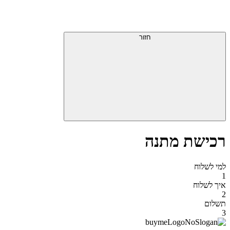
דלג
תפריט
מעל
עליון
תפריט
סוף
עליון
חזור
אזור
תפריט
עליון
רכישת מתנה
למי לשלוח
1
איך לשלוח
2
תשלום
3