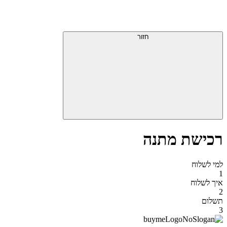
דלג
תפריט
מעל
עליון
תפריט
סוף
עליון
חזור
אזור
תפריט
עליון
רכישת מתנה
למי לשלוח
1
איך לשלוח
2
תשלום
3