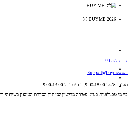
Ⓒ BUYME 2026
03-3737117
Support@buyme.co.il
מענה: א’-ה’ 9:00-18:00, ו’ וערבי חג 9:00-13:00
ביי מי טכנולוגיות בע"מ פטורה מרישיון לפי חוק הסדרת העיסוק בשירותי תשלום וייזום תשלום, התשפ"ג 2023 ולכן אינה מפוקחת על ידי רשו