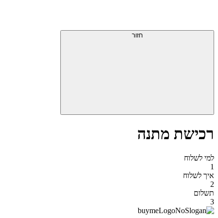
דלג
תפריט
מעל
עליון
תפריט
סוף
עליון
חזור
אזור
תפריט
עליון
רכישת מתנה
למי לשלוח
1
איך לשלוח
2
תשלום
3