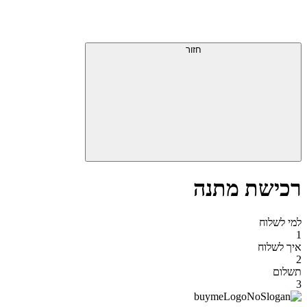
דלג
תפריט
מעל
עליון
תפריט
סוף
עליון
חזור
אזור
תפריט
עליון
רכישת מתנה
למי לשלוח
1
איך לשלוח
2
תשלום
3