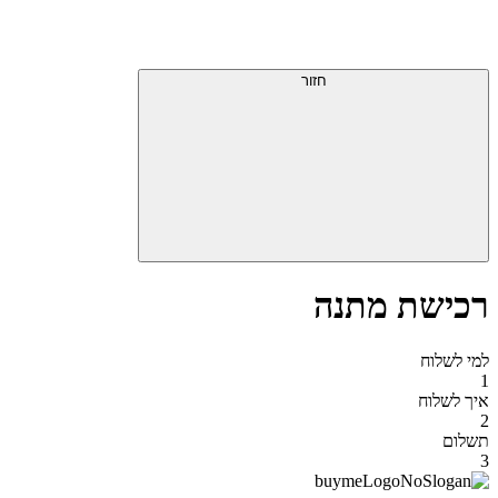
דלג
תפריט
מעל
עליון
תפריט
סוף
עליון
חזור
אזור
תפריט
עליון
רכישת מתנה
למי לשלוח
1
איך לשלוח
2
תשלום
3