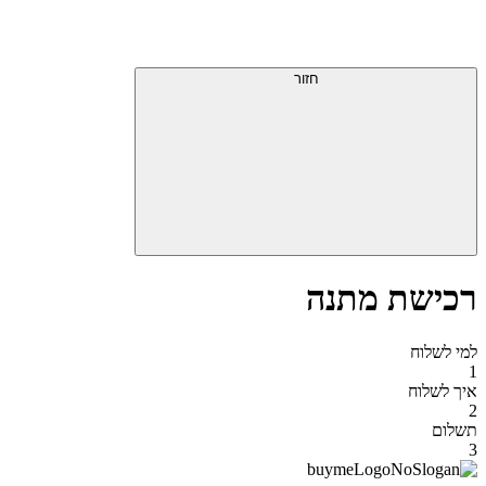
דלג
תפריט
מעל
עליון
תפריט
סוף
עליון
חזור
אזור
תפריט
עליון
רכישת מתנה
למי לשלוח
1
איך לשלוח
2
תשלום
3