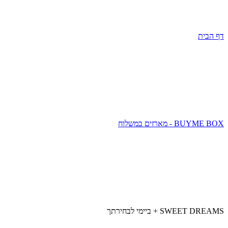
דלג
תפריט
מעל
עליון
תפריט
סוף
עליון
דף הבית
אזור
תפריט
עליון
BUYME BOX - מארזים במשלוח
SWEET DREAMS + ביימי לבחירתך