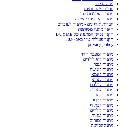
גיפט קארד
חוויות משפחתיות
מתנות מומלצות לחג
מתנות מקוריות לאישה
חברות וארגונים - מתנות לעובדים
תקנון מתנה משותפת
תקנון נסייני המתנות של BUYME
תקנון פעילות ט"ו באב 2026
privacy policy
מתנות למעבר דירה
מתנות לחג לילדים
מתנות לגבר
מתנות לאישה
מתנות לאמא
מתנות לאבא
מתנות ליולדת
מתנות לחברה
מתנות לחבר
מתנות לבן זוג
מתנות לבת זוג
מתנות לילדים
מתנות לגננות
מתנות למורים
מתנה לסייעת