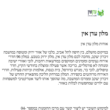
מלון עדן אין
אודות מלון עדן אין
במיקום מושלם, בין חיפה לתל אביב, בלבו של אזור ירוק ומטופח במושבה
זיכרון יעקב, מחכה לכם מלון עדן אין, מלון ירוק בטבע. במלון 96 חדרי
אירוח נעימים ומזמינים המוקפים במדשאות רחבות, לובי ואזורי ישיבה
ומנוחה לא פורמליים, בריכה אשר פעילה ומוצלת בחודשי הקיץ, חדר
טיפולים, לובי בר, מגרש כדורסל, בית כנסת, אולמות וכיתות פעילות. חדרי
האירוח מרוהטים בקפידה. המלון במרחק הליכה מהפארק החדש של
זיכרון יעקב וממרכז המושבה, מה שהופך אותו ליעד אטרקטיבי למשפחות
עם ילדים שמחפשות לבלות באזור.
למימוש השובר יש ליצור קשר עם
מרכז ההזמנות במספר
04-