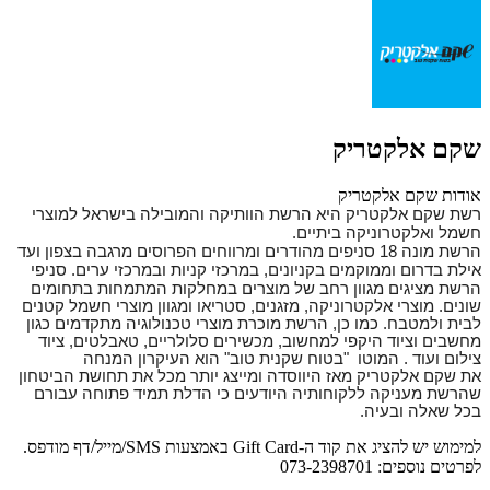
שקם אלקטריק
אודות שקם אלקטריק
רשת
שקם
אלקטריק
היא הרשת הוותיקה והמובילה בישראל למוצרי
חשמל ואלקטרוניקה ביתיים.
הרשת מונה 18 סניפים מהודרים ומרווחים הפרוסים מרגבה בצפון ועד
אילת בדרום וממוקמים בקניונים, במרכזי קניות ובמרכזי ערים.
סניפי
הרשת מציגים מגוון רחב של מוצרים במחלקות המתמחות בתחומים
שונים.
מוצרי אלקטרוניקה, מזגנים, סטריאו ומגוון מוצרי חשמל קטנים
לבית ולמטבח. כמו כן, הרשת מוכרת מוצרי טכנולוגיה מתקדמים כגון
מחשבים וציוד היקפי למחשוב, מכשירים סלולריים, טאבלטים, ציוד
צילום ועוד .
המוטו "בטוח שקנית טוב" הוא העיקרון המנחה
את
שקם
אלקטריק
מאז היווסדה ומייצג יותר מכל את תחושת הביטחון
שהרשת מעניקה ללקוחותיה היודעים כי הדלת תמיד פתוחה עבורם
בכל שאלה ובעיה.
למימוש יש להציג את קוד ה-Gift Card באמצעות SMS/מייל/דף מודפס.
לפרטים נוספים: 073-2398701