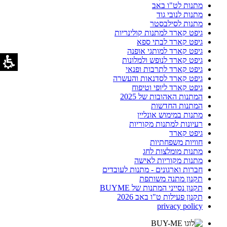
מתנות לט"ו באב
מתנות לנובי גוד
מתנות לסילבסטר
גיפט קארד למתנות קולינריות
גיפט קארד לבתי ספא
גיפט קארד למותגי אופנה
גיפט קארד לנופש ולמלונות
גיפט קארד לתרבות ופנאי
גיפט קארד לסדנאות והעשרה
גיפט קארד ליופי וטיפוח
המתנות האהובות של 2025
המתנות החדשות
מתנות במימוש אונליין
רעיונות למתנות מקוריות
גיפט קארד
חוויות משפחתיות
מתנות מומלצות לחג
מתנות מקוריות לאישה
חברות וארגונים - מתנות לעובדים
תקנון מתנה משותפת
תקנון נסייני המתנות של BUYME
תקנון פעילות ט"ו באב 2026
privacy policy