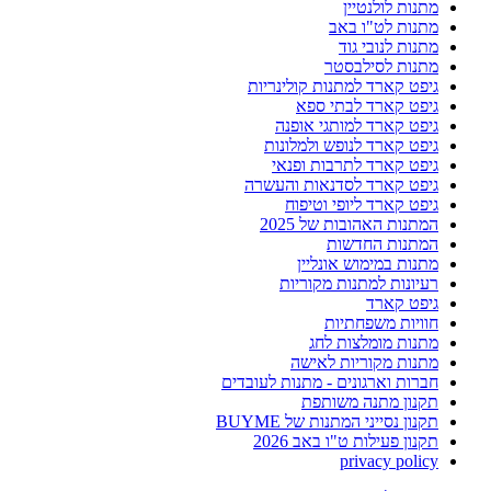
מתנות לולנטיין
מתנות לט"ו באב
מתנות לנובי גוד
מתנות לסילבסטר
גיפט קארד למתנות קולינריות
גיפט קארד לבתי ספא
גיפט קארד למותגי אופנה
גיפט קארד לנופש ולמלונות
גיפט קארד לתרבות ופנאי
גיפט קארד לסדנאות והעשרה
גיפט קארד ליופי וטיפוח
המתנות האהובות של 2025
המתנות החדשות
מתנות במימוש אונליין
רעיונות למתנות מקוריות
גיפט קארד
חוויות משפחתיות
מתנות מומלצות לחג
מתנות מקוריות לאישה
חברות וארגונים - מתנות לעובדים
תקנון מתנה משותפת
תקנון נסייני המתנות של BUYME
תקנון פעילות ט"ו באב 2026
privacy policy