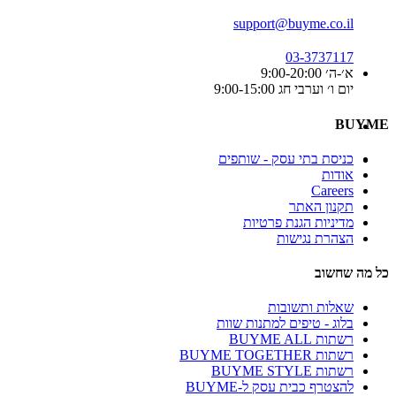
support@buyme.co.il
03-3737117
א׳-ה׳ 9:00-20:00
יום ו׳ וערבי חג 9:00-15:00
BUYME
כניסת בתי עסק - שותפים
אודות
Careers
תקנון האתר
מדיניות הגנת פרטיות
הצהרת נגישות
כל מה שחשוב
שאלות ותשובות
בלוג - טיפים למתנות שוות
רשתות BUYME ALL
רשתות BUYME TOGETHER
רשתות BUYME STYLE
להצטרף כבית עסק ל-BUYME