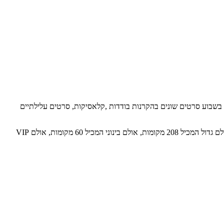
חמישה ימים בשבוע סרטים שונים בהקרנות בודדות ,קלאסיקות, סרטים עלילתיים
בשנת 2023 עבר הסינמטק למשכנו החדש, הכולל שלושה אולמות קולנוע מפוארים - המצוידים במערכת הקרנה ומערכת סאונד מהמתקדמות בעולם, אולם גדול המכיל 208 מקומות, אולם בינוני המכיל 60 מקומות, אולם VIP