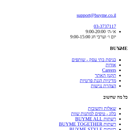
support@buyme.co.il
03-3737117
א׳-ה׳ 9:00-20:00
יום ו׳ וערבי חג 9:00-15:00
BUYME
כניסת בתי עסק - שותפים
אודות
Careers
תקנון האתר
מדיניות הגנת פרטיות
הצהרת נגישות
כל מה שחשוב
שאלות ותשובות
בלוג - טיפים למתנות שוות
רשתות BUYME ALL
רשתות BUYME TOGETHER
רשתות BUYME STYLE