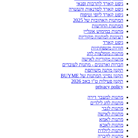
גיפט קארד לתרבות ופנאי
גיפט קארד לסדנאות והעשרה
גיפט קארד ליופי וטיפוח
המתנות האהובות של 2025
המתנות החדשות
מתנות במימוש אונליין
רעיונות למתנות מקוריות
גיפט קארד
חוויות משפחתיות
מתנות מומלצות לחג
מתנות מקוריות לאישה
חברות וארגונים - מתנות לעובדים
תקנון מתנה משותפת
תקנון נסייני המתנות של BUYME
תקנון פעילות ט"ו באב 2026
privacy policy
מתנות למעבר דירה
מתנות לחג לילדים
מתנות לגבר
מתנות לאישה
מתנות לאמא
מתנות לאבא
מתנות ליולדת
מתנות לחברה