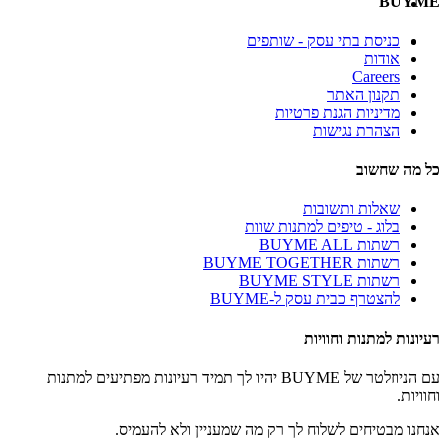
BUYME
כניסת בתי עסק - שותפים
אודות
Careers
תקנון האתר
מדיניות הגנת פרטיות
הצהרת נגישות
כל מה שחשוב
שאלות ותשובות
בלוג - טיפים למתנות שוות
רשתות BUYME ALL
רשתות BUYME TOGETHER
רשתות BUYME STYLE
להצטרף כבית עסק ל-BUYME
רעיונות למתנות וחוויות
עם הניוזלטר של BUYME יהיו לך תמיד רעיונות מפתיעים למתנות
וחוויות.
אנחנו מבטיחים לשלוח לך רק מה שמעניין ולא להעמיס.