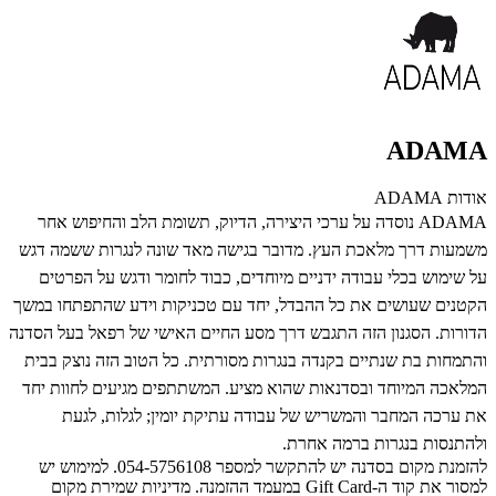
ADAMA
אודות ADAMA
ADAMA נוסדה על ערכי היצירה, הדיוק, תשומת הלב והחיפוש אחר
משמעות דרך מלאכת העץ. מדובר בגישה מאד שונה לנגרות ששמה דגש
על שימוש בכלי עבודה ידניים מיוחדים, כבוד לחומר ודגש על הפרטים
הקטנים שעושים את כל ההבדל, יחד עם טכניקות וידע שהתפתחו במשך
הדורות. הסגנון הזה התגבש דרך מסע החיים האישי של רפאל בעל הסדנה
והתמחות בת שנתיים בקנדה בנגרות מסורתית. כל הטוב הזה נוצק בבית
המלאכה המיוחד ובסדנאות שהוא מציע. המשתתפים מגיעים לחוות יחד
את ערכה המחבר והמשריש של עבודה עתיקת יומין; לגלות, לגעת
ולהתנסות בנגרות ברמה אחרת.
להזמנת מקום בסדנה יש להתקשר למספר 054-5756108. למימוש יש
למסור את קוד ה-Gift Card במעמד ההזמנה. מדיניות שמירת מקום