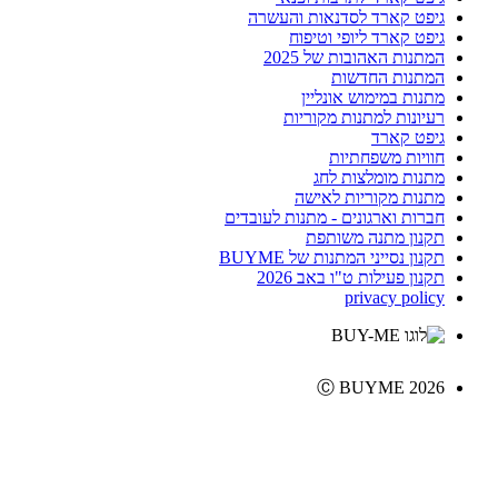
גיפט קארד לסדנאות והעשרה
גיפט קארד ליופי וטיפוח
המתנות האהובות של 2025
המתנות החדשות
מתנות במימוש אונליין
רעיונות למתנות מקוריות
גיפט קארד
חוויות משפחתיות
מתנות מומלצות לחג
מתנות מקוריות לאישה
חברות וארגונים - מתנות לעובדים
תקנון מתנה משותפת
תקנון נסייני המתנות של BUYME
תקנון פעילות ט"ו באב 2026
privacy policy
Ⓒ BUYME 2026