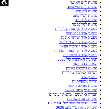
מתנות ליום האישה
מתנות ליום המשפחה
מתנות לולנטיין
מתנות לט"ו באב
מתנות לנובי גוד
מתנות לסילבסטר
גיפט קארד למתנות קולינריות
גיפט קארד לבתי ספא
גיפט קארד למותגי אופנה
גיפט קארד לנופש ולמלונות
גיפט קארד לתרבות ופנאי
גיפט קארד לסדנאות והעשרה
גיפט קארד ליופי וטיפוח
המתנות האהובות של 2025
המתנות החדשות
מתנות במימוש אונליין
רעיונות למתנות מקוריות
גיפט קארד
חוויות משפחתיות
מתנות מומלצות לחג
מתנות מקוריות לאישה
חברות וארגונים - מתנות לעובדים
תקנון מתנה משותפת
תקנון נסייני המתנות של BUYME
תקנון פעילות ט"ו באב 2026