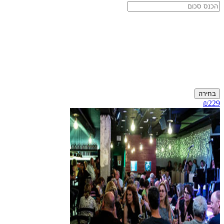
בחירה
₪229