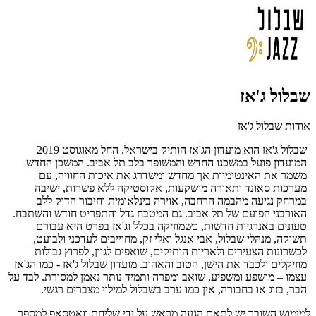
שבלול ג'אז
אודות שבלול ג'אז
שבלול ג'אז הוא מועדון הג'אז הותיק בישראל. החל מאוגוסט 2019
המועדון פועל במשכנו החדש והמשופר בלב תל אביב. המשכן החדש
משמר את האינטימיות אך מחדש ומשדרג את איכות החוויה, עם
מערכות סאונד ותאורה מושקעות, אקוסטיקה ללא פשרות, ישיבה
במרחק נגיעה מהבמה הרחבה, אוירה בינלאומית וחיבור הדוק ללב
האורבני הפועם של תל אביב. גם המטבח גדל והתפריט חודש והשתבח.
טעונים באנרגיות חדשות, כשמוזיקה בכלל וג'אז בפרט היא עבורם
תשוקה, מנהלי שבלול, אבי אנגל ואלי זק, מחוייבים לעדכני ולבועט,
לכשרונות הצעירים ולאריות הותיקים, שואפים לגוון, לפרוץ גבולות
מוזיקלים ולכבד את הישן, הטוב והאהוב. מועדון שבלול ג'אז - כמו הג'אז
עצמו – מושפע ומשפיע, שואב ומפרה ותמיד נותר נאמן למסורת. לבד על
הבר, בזוג או בחבורה, אין כמו ערב בשבלול למילוי מצברים רגשי.
למימוש השובר יש לתאם הגעה מראש על ידי שליחת וואטסאפ למספר