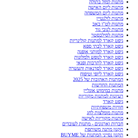
מתנות למזל בתולה
מתנות ליום האישה
מתנות ליום המשפחה
מתנות לולנטיין
מתנות לט"ו באב
מתנות לנובי גוד
מתנות לסילבסטר
גיפט קארד למתנות קולינריות
גיפט קארד לבתי ספא
גיפט קארד למותגי אופנה
גיפט קארד לנופש ולמלונות
גיפט קארד לתרבות ופנאי
גיפט קארד לסדנאות והעשרה
גיפט קארד ליופי וטיפוח
המתנות האהובות של 2025
המתנות החדשות
מתנות במימוש אונליין
רעיונות למתנות מקוריות
גיפט קארד
חוויות משפחתיות
מתנות מומלצות לחג
מתנות מקוריות לאישה
חברות וארגונים - מתנות לעובדים
תקנון מתנה משותפת
תקנון נסייני המתנות של BUYME