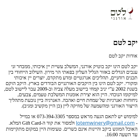
יקב לטם
אודות יקב לטם
יקב לטם הינו יקב בוטיק אורגני, המשלב עשיית יין איכותי, ממבחר זני
ענבים הגדלים באזור הגליל העליון בפאתי הר מירון. השילוב הייחודי בין
תכנים רוחניים, תהליכים אנרגטיים ומדע מתקדם, יוצרים יין איכותי
ומקורי. יקב לטם הינו בין היקבים האורגניים הבודדים בארץ. היקב הוקם
בשנת 2002 ע”י יניב קמחי ביישוב מעלה צביה וב-2009 עבר ליישוב לטם,
למיקומו הנוכחי. היין הוא יצירת אומנות המשלבת טעמים, צבעים,
ניחוחות ואנרגיות של שמחת חיים ואהבה. האנרגיה ביין נובעת מתהליך
הייצור האורגני ומהשמעה של מוזיקה ליין (כן היין מקשיב ומגיב).
למימוש יש לתאם הגעה מראש במספר 073-394-3305 או במייל
lotemwinery@gmail.com
-
ולמסור את קוד ה-Gift Card המלא.
האוכל המוגש ביקב והיינות אינם כשרים. טעימות היין במקום מתקיימות
עד השעה 16:00.