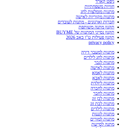
גיפט קארד
חוויות משפחתיות
מתנות מומלצות לחג
מתנות מקוריות לאישה
חברות וארגונים - מתנות לעובדים
תקנון מתנה משותפת
תקנון נסייני המתנות של BUYME
תקנון פעילות ט"ו באב 2026
privacy policy
מתנות למעבר דירה
מתנות לחג לילדים
מתנות לגבר
מתנות לאישה
מתנות לאמא
מתנות לאבא
מתנות ליולדת
מתנות לחברה
מתנות לחבר
מתנות לבן זוג
מתנות לבת זוג
מתנות לילדים
מתנות לגננות
מתנות למורים
מתנה לסייעת