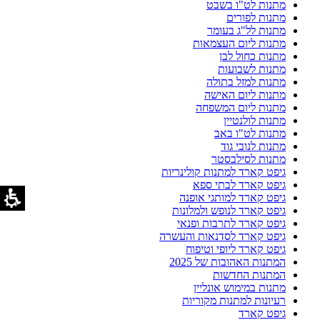
מתנות לט"ו בשבט
מתנות לפורים
מתנות לל"ג בעומר
מתנות ליום העצמאות
מתנות כחול לבן
מתנות לשבועות
מתנות למזל בתולה
מתנות ליום האישה
מתנות ליום המשפחה
מתנות לולנטיין
מתנות לט"ו באב
מתנות לנובי גוד
מתנות לסילבסטר
גיפט קארד למתנות קולינריות
גיפט קארד לבתי ספא
גיפט קארד למותגי אופנה
גיפט קארד לנופש ולמלונות
גיפט קארד לתרבות ופנאי
גיפט קארד לסדנאות והעשרה
גיפט קארד ליופי וטיפוח
המתנות האהובות של 2025
המתנות החדשות
מתנות במימוש אונליין
רעיונות למתנות מקוריות
גיפט קארד