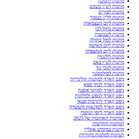
מתנות לחנוכה
מתנות לט"ו בשבט
מתנות לפורים
מתנות לל"ג בעומר
מתנות ליום העצמאות
מתנות כחול לבן
מתנות לשבועות
מתנות למזל בתולה
מתנות ליום האישה
מתנות ליום המשפחה
מתנות לולנטיין
מתנות לט"ו באב
מתנות לנובי גוד
מתנות לסילבסטר
גיפט קארד למתנות קולינריות
גיפט קארד לבתי ספא
גיפט קארד למותגי אופנה
גיפט קארד לנופש ולמלונות
גיפט קארד לתרבות ופנאי
גיפט קארד לסדנאות והעשרה
גיפט קארד ליופי וטיפוח
המתנות האהובות של 2025
המתנות החדשות
מתנות במימוש אונליין
רעיונות למתנות מקוריות