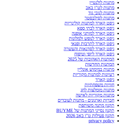
מתנות לולנטיין
מתנות לט"ו באב
מתנות לנובי גוד
מתנות לסילבסטר
גיפט קארד למתנות קולינריות
גיפט קארד לבתי ספא
גיפט קארד למותגי אופנה
גיפט קארד לנופש ולמלונות
גיפט קארד לתרבות ופנאי
גיפט קארד לסדנאות והעשרה
גיפט קארד ליופי וטיפוח
המתנות האהובות של 2025
המתנות החדשות
מתנות במימוש אונליין
רעיונות למתנות מקוריות
גיפט קארד
חוויות משפחתיות
מתנות מומלצות לחג
מתנות מקוריות לאישה
חברות וארגונים - מתנות לעובדים
תקנון מתנה משותפת
תקנון נסייני המתנות של BUYME
תקנון פעילות ט"ו באב 2026
privacy policy