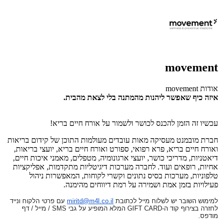
movement
אודות movement
איזה כיף שאפשר ליהנות מהמתנה בלי לצאת מהבית.
עכשיו זה הזמן להכנס לכושר ולשמור על אורח חיים בריא!
חברת מובמנט מעסיקה מאות עובדים מעולמות התוכן של קידום בריאות
ואורח חיים בריא, פרא רפואי, ספורט ואורח חיים בריא, יועצי בריאות,
דיאטניות, מדריכי כושר, יועצי ארגונומיה, מטפלים, מאמני איכות חיים,
אחיות, רופאים ועוד. לחברה מערכות דיגיטליות מתקדמות, אפליקציות
טלפוניות, מערכות בסיס נתונים וקשרי לקוחות, המאפשרות ניהול
פעילויות בזמן אמת ושמירה על רמת דיווחים מהימנה.
למימוש השובר יש לשלוח מייל לכתובת
miritd@m4l.co.il
עם פרטי הלקוח ונייד
לחזרה בצירוף קוד ה-
GIFT CARD
המלא המופיע על גבי
SMS
/ מייל / דף
מודפס.