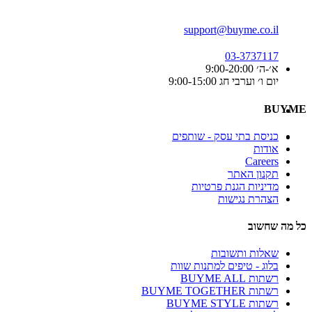
support@buyme.co.il
03-3737117
א׳-ה׳ 9:00-20:00
יום ו׳ וערבי חג 9:00-15:00
BUYME
כניסת בתי עסק - שותפים
אודות
Careers
תקנון האתר
מדיניות הגנת פרטיות
הצהרת נגישות
כל מה שחשוב
שאלות ותשובות
בלוג - טיפים למתנות שוות
רשתות BUYME ALL
רשתות BUYME TOGETHER
רשתות BUYME STYLE