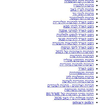
מתנות ליום המשפחה
מתנות לולנטיין
מתנות לט"ו באב
מתנות לנובי גוד
מתנות לסילבסטר
גיפט קארד למתנות קולינריות
גיפט קארד לבתי ספא
גיפט קארד למותגי אופנה
גיפט קארד לנופש ולמלונות
גיפט קארד לתרבות ופנאי
גיפט קארד לסדנאות והעשרה
גיפט קארד ליופי וטיפוח
המתנות האהובות של 2025
המתנות החדשות
מתנות במימוש אונליין
רעיונות למתנות מקוריות
גיפט קארד
חוויות משפחתיות
מתנות מומלצות לחג
מתנות מקוריות לאישה
חברות וארגונים - מתנות לעובדים
תקנון מתנה משותפת
תקנון נסייני המתנות של BUYME
תקנון פעילות ט"ו באב 2026
privacy policy