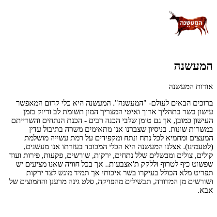
המעשנה
אודות המעשנה
ברוכים הבאים לעולם- "המעשנה". המעשנה היא כלי קדום המאפשר
עישון בשר בתהליך ארוך ואיטי המצריך המון תשומת לב ודיוק בזמן
העישון כמובן, אך גם טומן שלבי הכנה רבים - הכנת הנתחים והשרייתם
במשרות שונות. בניסיון שצברנו אנו מתאימים משרה בתיבול עדין
המעצים ומחמיא לכל נתח ונתח ומקפידים על רמת עשייה מושלמת
(לטעמינו). אצלנו המעשנה היא הכלי המכובד בעזרתו אנו מעשנים,
קולים, צולים ומבשלים שלל נתחים, ירקות, שורשים, פקעות, פירות ועוד
שפשוט כיף לטרוף וללקק ת'אצבעות.. אך בכל חוויה שאנו מציעים יש
תפריט מלא הכולל בעיקרו בשר איכותי אך תמיד מוגש לצד ירקות
ושורשים מן המדורה, תבשילים מהפויקה, סלט גינה מרענן והחמוצים של
אבא.