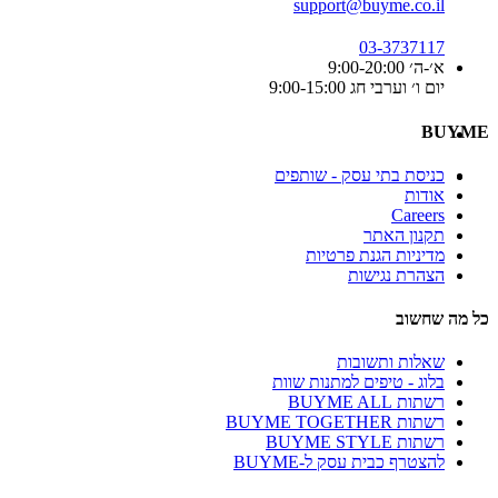
support@buyme.co.il
03-3737117
א׳-ה׳ 9:00-20:00
יום ו׳ וערבי חג 9:00-15:00
BUYME
כניסת בתי עסק - שותפים
אודות
Careers
תקנון האתר
מדיניות הגנת פרטיות
הצהרת נגישות
כל מה שחשוב
שאלות ותשובות
בלוג - טיפים למתנות שוות
רשתות BUYME ALL
רשתות BUYME TOGETHER
רשתות BUYME STYLE
להצטרף כבית עסק ל-BUYME