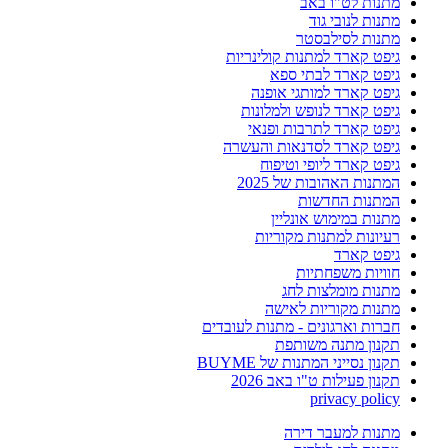
מתנות לט"ו באב
מתנות לנובי גוד
מתנות לסילבסטר
גיפט קארד למתנות קולינריות
גיפט קארד לבתי ספא
גיפט קארד למותגי אופנה
גיפט קארד לנופש ולמלונות
גיפט קארד לתרבות ופנאי
גיפט קארד לסדנאות והעשרה
גיפט קארד ליופי וטיפוח
המתנות האהובות של 2025
המתנות החדשות
מתנות במימוש אונליין
רעיונות למתנות מקוריות
גיפט קארד
חוויות משפחתיות
מתנות מומלצות לחג
מתנות מקוריות לאישה
חברות וארגונים - מתנות לעובדים
תקנון מתנה משותפת
תקנון נסייני המתנות של BUYME
תקנון פעילות ט"ו באב 2026
privacy policy
מתנות למעבר דירה