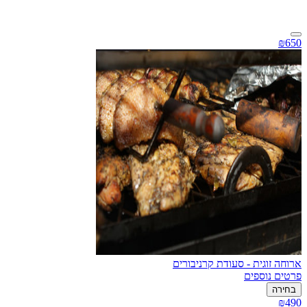
₪650
ארוחה זוגית - סעודת קרניבורים
פרטים נוספים
בחירה
₪490