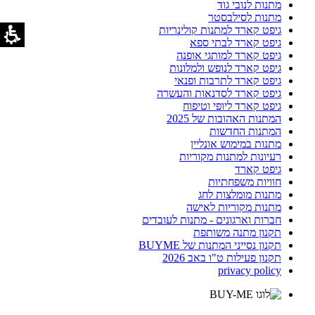
מתנות לנובי גוד
מתנות לסילבסטר
גיפט קארד למתנות קולינריות
גיפט קארד לבתי ספא
גיפט קארד למותגי אופנה
גיפט קארד לנופש ולמלונות
גיפט קארד לתרבות ופנאי
גיפט קארד לסדנאות והעשרה
גיפט קארד ליופי וטיפוח
המתנות האהובות של 2025
המתנות החדשות
מתנות במימוש אונליין
רעיונות למתנות מקוריות
גיפט קארד
חוויות משפחתיות
מתנות מומלצות לחג
מתנות מקוריות לאישה
חברות וארגונים - מתנות לעובדים
תקנון מתנה משותפת
תקנון נסייני המתנות של BUYME
תקנון פעילות ט"ו באב 2026
privacy policy