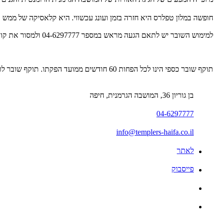
חופשה במלון טפלרס היא חזרה בזמן ועונג עכשווי. היא קלאסיקה של ממש ו
למימוש השובר יש לתאם הגעה מראש במספר 04-6297777 ולמסור את קוד ה-Gift Card המלא. כפוף למחזורי המכירה ומדיניות הביטולים של המלון.
תוקף שובר כספי הינו לכל הפחות 60 חודשים ממועד הפקתו. תוקף שובר לרכישת מוצר או שירות מסויים יהיה לכל הפחות 24 חודשים ממועד הפקתו
בן גוריון 36, המושבה הגרמנית, חיפה
04-6297777
info@templers-haifa.co.il
לאתר
פייסבוק