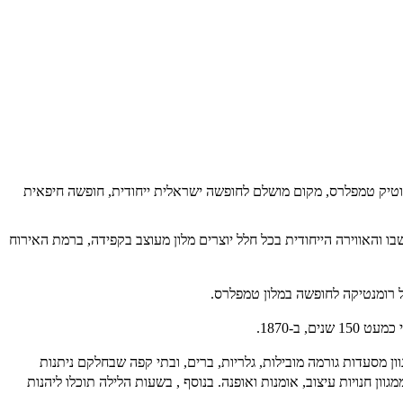
בוטיק טמפלרס, מקום מושלם לחופשה ישראלית ייחודית, חופשה חיפאית
ממראה בלתי נשכח. הניגוד בין הישן לחדש, הנגיעות הקלאסיות-מודרניות, העיצוב הייחודי בכל אחד מ-13 החדרים שבו והאווירה הייחודית בכל חלל יוצרים מלון מעוצב בקפידה, ברמת האירוח
של רומנטיקה לחופשה במלון טמפלרס.
ב-1870.
ן מסעדות גורמה מובילות, גלריות, ברים, ובתי קפה שבחלקם ניתנות
בנוסף , בשעות הלילה תוכלו ליהנות