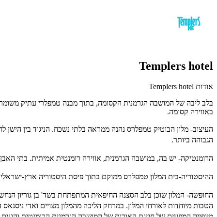
Templers hotel
אודות Templers hotel
בלב ליבה של המושבה הגרמנית הקסומה, בתוך מבנה טמפלרי עתיק משומר וי
באווירה קסומה.
העיצוב-
הגבוהה ביותר.
הרומנטיקה-
יש בה, במושבה הגרמנית, אווירה רומנטית אמיתית. בתי האבן,
ההיסטוריה-
בית המלון טמפלרס ממוקם בתוך פיסת היסטוריה ארץ-ישראלית: מבנה 
החופשה-
המלון שוכן בלב הסצנה החיפאית המתפתחת בשד' בן גוריון הנחשבת
הטבות מיוחדות לאורחי המלון.
במרחק הליכה מהמלון מצויים ואדי ניסנאס השוקק, קמפוס הנמל,
מיופייה המפעים של חגיגת האורות של המושבה הגרמנית הרומנטית והגנים