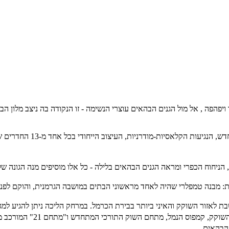
פהפה , אל מול הגנים הבהאים עוצרי הנשימה - זו הנקודה בה ניצב מלון ה
מלון הבוטיק טמפלרס נהנה 
 הניחוח הכפרי ומראה הגנים הבהאים בלילה - כל אלו מוסיפים מנה הגונה 
טמפלרי שהיה לאחד מראשוני הבתים במושבה הגרמנית, והוקם לפני כמעט 150 שנים, 
 לאזור השוקק והאיני ביותר בבירת הכרמל. במרחק הליכה ניתן להגיע למגוו
 מתחם השוק התורכי המתחדש ו"מתחם 21" המורכב ממגוון חנויות עיצוב, אומנות ואופנה.
 הבהאים.