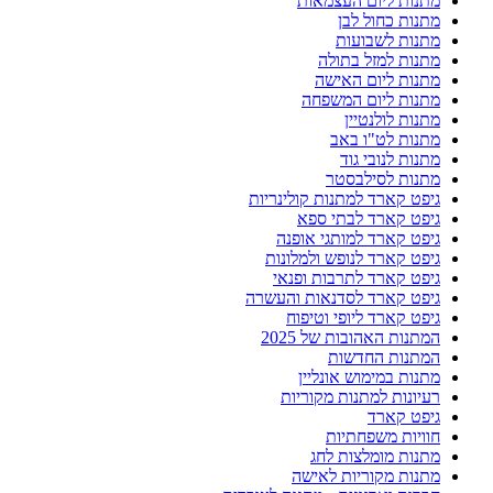
מתנות ליום העצמאות
מתנות כחול לבן
מתנות לשבועות
מתנות למזל בתולה
מתנות ליום האישה
מתנות ליום המשפחה
מתנות לולנטיין
מתנות לט"ו באב
מתנות לנובי גוד
מתנות לסילבסטר
גיפט קארד למתנות קולינריות
גיפט קארד לבתי ספא
גיפט קארד למותגי אופנה
גיפט קארד לנופש ולמלונות
גיפט קארד לתרבות ופנאי
גיפט קארד לסדנאות והעשרה
גיפט קארד ליופי וטיפוח
המתנות האהובות של 2025
המתנות החדשות
מתנות במימוש אונליין
רעיונות למתנות מקוריות
גיפט קארד
חוויות משפחתיות
מתנות מומלצות לחג
מתנות מקוריות לאישה