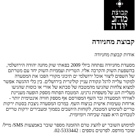
קבוצת מחניודה
אודות קבוצת מחניודה
מסעדת מחניודה נפתחה ביולי 2009 בפאתי שוק מחנה יהודה הירושלמי,
בהשפעת השוק והקרבה אליו. הטריות ועממיות השוק יחד עם מטרתם
של השפים ליצור אוכל ירושלמי ים תיכוני מקורי הפכו את המסעדה
למקור עלייה לרגל ונקודת עניין קולינרית בירושלים. בין כלי ההגשה אפשר
למצוא צלחות שהגיעו מהמטבח של סבתא של אורי או כוסות שהגיעו
מעליית הגג של משפחת גרניט. המטבח הפתוח מספק הופעה מעניינת
לאורחי המסעדה ובר השף המפורסם אף מספק חוויה אינטימית יותר -
ארוחת טעימות אישית בניצוח השף. במרכז המסעדה ניצבת בסטת ירקות
טריים לשימוש המטבח, לקוחות היושבים בסמוך ומעבירים ירקות טריים
לטבחים היא סצנה שכיחה ויומיומית.
למימוש השובר יש להציג טרם ההזמנה מספר שובר באמצעות SMS/ מייל/
שובר מודפס. לפרטים נוספים : 02-5333442.