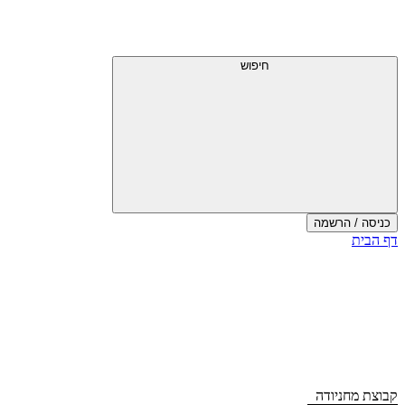
דלג
תפריט
מעל
עליון
תפריט
עליון
חיפוש
כניסה / הרשמה
סוף
דף הבית
אזור
תפריט
עליון
קבוצת מחניודה