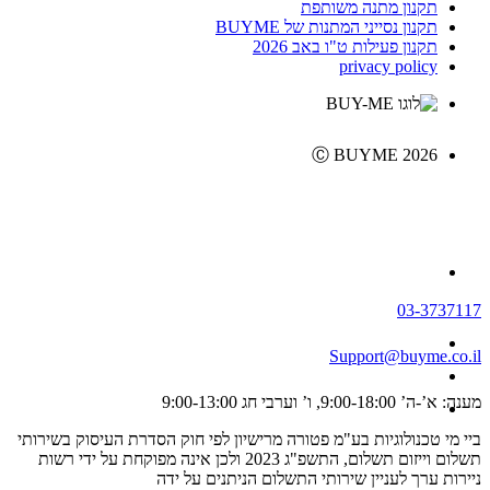
תקנון מתנה משותפת
תקנון נסייני המתנות של BUYME
תקנון פעילות ט"ו באב 2026
privacy policy
Ⓒ BUYME 2026
03-3737117
Support@buyme.co.il
מענה: א’-ה’ 9:00-18:00, ו’ וערבי חג 9:00-13:00
ביי מי טכנולוגיות בע"מ פטורה מרישיון לפי חוק הסדרת העיסוק בשירותי
תשלום וייזום תשלום, התשפ"ג 2023 ולכן אינה מפוקחת על ידי רשות
ניירות ערך לעניין שירותי התשלום הניתנים על ידה