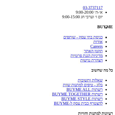
03-3737117
א׳-ה׳ 9:00-20:00
יום ו׳ וערבי חג 9:00-15:00
BUYME
כניסת בתי עסק - שותפים
אודות
Careers
תקנון האתר
מדיניות הגנת פרטיות
הצהרת נגישות
כל מה שחשוב
שאלות ותשובות
בלוג - טיפים למתנות שוות
רשתות BUYME ALL
רשתות BUYME TOGETHER
רשתות BUYME STYLE
להצטרף כבית עסק ל-BUYME
רעיונות למתנות וחוויות