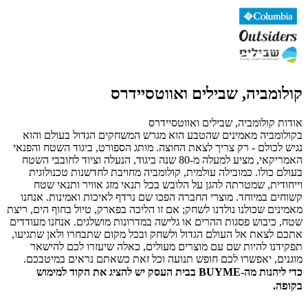
קולומביה, שבילים ואווטסיידרס
אודות קולומביה, שבילים ואווטסיידרס
בקולומביה מאמינים שהטבע הוא מגרש המשחקים הגדול בעולם והוא
נגיש לכולם - רק צריך לצאת החוצה. מותג הספורט, ביגוד השטח והפנאי
האמריקאי, מציע למעלה מ-80 שנה ביגוד, הנעלה וציוד לחובבי השטח
בעולם כולו. כמובילה עולמית, קולומביה מחויבת לחדשנות טכנולוגית
וייחודית, שמטרתה להגן על הלובש בכל תנאי מזג אוויר ותנאי שטח
קשוחים במיוחד. מוצרי החברה הפכו שם נרדף לאיכות ואמינות. אנחנו
מאמינים שכולנו נולדנו לשחק; אם זו הליכה בפארק, טיול בחוף הים, ריצת
שטח, כיבוש פסגות ההרים או גלישה במדרונות מושלגים. אנחנו מעודדים
אתכם לצאת אל העולם הגדול ולשחק ובכל מקום שתבחרו ולאן שתגיעו,
תפקידנו להיות שם עם מוצרים מעולים, כאלה שיעזרו לכם להישאר
מוגנים, יאפשרו לכם חופש תנועה וכל זאת כשאתם נראים במיטבכם.
כדי ליהנות מה-BUYME בבית העסק יש להציג את הקוד למימוש
בקופה.