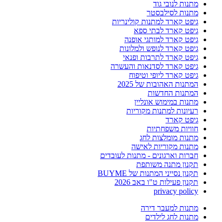
מתנות לנובי גוד
מתנות לסילבסטר
גיפט קארד למתנות קולינריות
גיפט קארד לבתי ספא
גיפט קארד למותגי אופנה
גיפט קארד לנופש ולמלונות
גיפט קארד לתרבות ופנאי
גיפט קארד לסדנאות והעשרה
גיפט קארד ליופי וטיפוח
המתנות האהובות של 2025
המתנות החדשות
מתנות במימוש אונליין
רעיונות למתנות מקוריות
גיפט קארד
חוויות משפחתיות
מתנות מומלצות לחג
מתנות מקוריות לאישה
חברות וארגונים - מתנות לעובדים
תקנון מתנה משותפת
תקנון נסייני המתנות של BUYME
תקנון פעילות ט"ו באב 2026
privacy policy
מתנות למעבר דירה
מתנות לחג לילדים