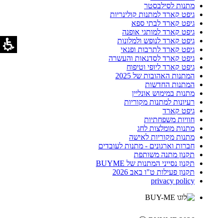
מתנות לסילבסטר
גיפט קארד למתנות קולינריות
גיפט קארד לבתי ספא
גיפט קארד למותגי אופנה
גיפט קארד לנופש ולמלונות
גיפט קארד לתרבות ופנאי
גיפט קארד לסדנאות והעשרה
גיפט קארד ליופי וטיפוח
המתנות האהובות של 2025
המתנות החדשות
מתנות במימוש אונליין
רעיונות למתנות מקוריות
גיפט קארד
חוויות משפחתיות
מתנות מומלצות לחג
מתנות מקוריות לאישה
חברות וארגונים - מתנות לעובדים
תקנון מתנה משותפת
תקנון נסייני המתנות של BUYME
תקנון פעילות ט"ו באב 2026
privacy policy