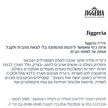
Jiggeria
אודות Jiggeria
איזה כיף שאפשר ליהנות מהמתנה בלי לצאת מהבית ולקבל
אותה עד לפתח הבית.
ג'יגריה נולדה מתוך אהבה לעולם הקוקטיילים הצבעוני
והמדויק.בעולם בו אנשים אוהבים לחגוג, ובצדק, נולד הצורך לבנות
חוויות ייחודיות המשלבות טעמים מוקפדים ואותנטיים בשילוב
פרזנטציה ללא פשרות. ג'יגריה מציעים מארזי COCKTAIL KITS
מיוחדים בסגנון "עשה זאת בעצמך", קוקטיילים מבוקבקים מוכנים
לשתיה, סדנאות אלכוהול חוויתיות עם צוות מיקסולוגיים ועוד.
למימוש השובר ולתיאום משלוח יש לשלוח וואטסאפ / SMS למספר -
052-5315316 או 054-7922926 (בין השעות 9:00-18:00) עם קוד ה-