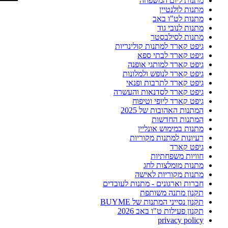
מתנות ליום המשפחה
מתנות לולנטיין
מתנות לט"ו באב
מתנות לנובי גוד
מתנות לסילבסטר
גיפט קארד למתנות קולינריות
גיפט קארד לבתי ספא
גיפט קארד למותגי אופנה
גיפט קארד לנופש ולמלונות
גיפט קארד לתרבות ופנאי
גיפט קארד לסדנאות והעשרה
גיפט קארד ליופי וטיפוח
המתנות האהובות של 2025
המתנות החדשות
מתנות במימוש אונליין
רעיונות למתנות מקוריות
גיפט קארד
חוויות משפחתיות
מתנות מומלצות לחג
מתנות מקוריות לאישה
חברות וארגונים - מתנות לעובדים
תקנון מתנה משותפת
תקנון נסייני המתנות של BUYME
תקנון פעילות ט"ו באב 2026
privacy policy