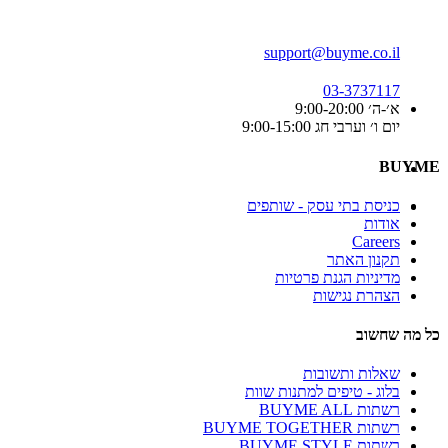
support@buyme.co.il
03-3737117
א׳-ה׳ 9:00-20:00
יום ו׳ וערבי חג 9:00-15:00
BUYME
כניסת בתי עסק - שותפים
אודות
Careers
תקנון האתר
מדיניות הגנת פרטיות
הצהרת נגישות
כל מה שחשוב
שאלות ותשובות
בלוג - טיפים למתנות שוות
רשתות BUYME ALL
רשתות BUYME TOGETHER
רשתות BUYME STYLE