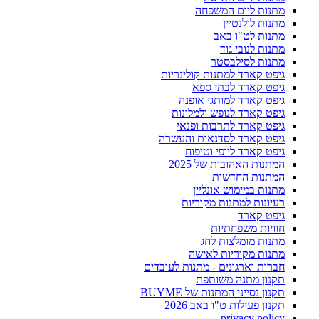
מתנות ליום המשפחה
מתנות לולנטיין
מתנות לט"ו באב
מתנות לנובי גוד
מתנות לסילבסטר
גיפט קארד למתנות קולינריות
גיפט קארד לבתי ספא
גיפט קארד למותגי אופנה
גיפט קארד לנופש ולמלונות
גיפט קארד לתרבות ופנאי
גיפט קארד לסדנאות והעשרה
גיפט קארד ליופי וטיפוח
המתנות האהובות של 2025
המתנות החדשות
מתנות במימוש אונליין
רעיונות למתנות מקוריות
גיפט קארד
חוויות משפחתיות
מתנות מומלצות לחג
מתנות מקוריות לאישה
חברות וארגונים - מתנות לעובדים
תקנון מתנה משותפת
תקנון נסייני המתנות של BUYME
תקנון פעילות ט"ו באב 2026
privacy policy