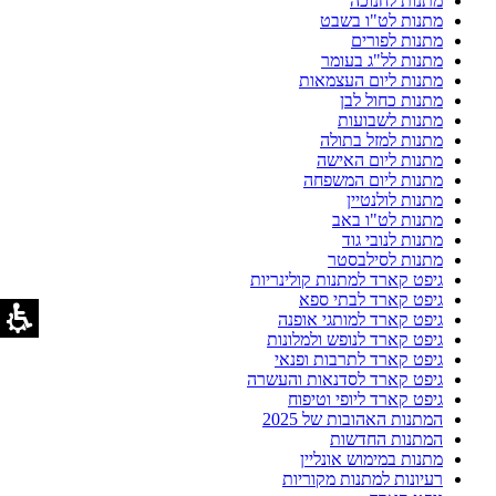
מתנות לחנוכה
מתנות לט"ו בשבט
מתנות לפורים
מתנות לל"ג בעומר
מתנות ליום העצמאות
מתנות כחול לבן
מתנות לשבועות
מתנות למזל בתולה
מתנות ליום האישה
מתנות ליום המשפחה
מתנות לולנטיין
מתנות לט"ו באב
מתנות לנובי גוד
מתנות לסילבסטר
גיפט קארד למתנות קולינריות
גיפט קארד לבתי ספא
גיפט קארד למותגי אופנה
גיפט קארד לנופש ולמלונות
גיפט קארד לתרבות ופנאי
גיפט קארד לסדנאות והעשרה
גיפט קארד ליופי וטיפוח
המתנות האהובות של 2025
המתנות החדשות
מתנות במימוש אונליין
רעיונות למתנות מקוריות