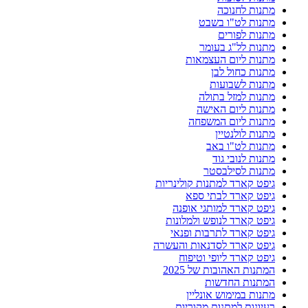
מתנות לחנוכה
מתנות לט"ו בשבט
מתנות לפורים
מתנות לל"ג בעומר
מתנות ליום העצמאות
מתנות כחול לבן
מתנות לשבועות
מתנות למזל בתולה
מתנות ליום האישה
מתנות ליום המשפחה
מתנות לולנטיין
מתנות לט"ו באב
מתנות לנובי גוד
מתנות לסילבסטר
גיפט קארד למתנות קולינריות
גיפט קארד לבתי ספא
גיפט קארד למותגי אופנה
גיפט קארד לנופש ולמלונות
גיפט קארד לתרבות ופנאי
גיפט קארד לסדנאות והעשרה
גיפט קארד ליופי וטיפוח
המתנות האהובות של 2025
המתנות החדשות
מתנות במימוש אונליין
רעיונות למתנות מקוריות