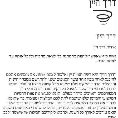
דרך היין
אודות דרך היין
איזה כיף שאפשר ליהנות מהמתנה בלי לצאת מהבית ולקבל אותה עד
לפתח הבית.
"דרך היין" היא רשת חנויות יין ואלכוהול מאז 1993. אנו מזמינים אתכם
להיכנס לאחד מבין אחד עשר הסניפים שלנו ולהתרשם ממבחר היינות
והכהילים הרחב והמקיף שלנו שמגיע מכל קצוות ארצנו והעולם, תוכלו
לרדת למרתפי היין שלנו ולמצוא בקבוקים מובחרים מחבלי היין
המפורסמים והטובים ביותר בעולם. תוכלו לפגוש את צוות החנויות
המקצועי והמיומן שלנו שישמח לתת לכם המלצות וטעימות כך שתוכלו
לבחור את המוצר המתאים לכם ביותר. הצטרפו למועדון החברים שלנו
ותהנו ממגוון הנחות ומבצעים בלעדיים, תוכלו להשתתף באירועים השונים
שאנו עורכים לאורך כל השנה, ולהביא ליקיריכם חבילות שי שישמחו לבב
אנוש.