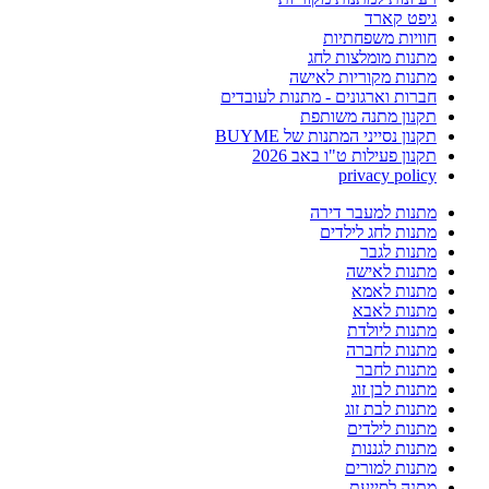
גיפט קארד
חוויות משפחתיות
מתנות מומלצות לחג
מתנות מקוריות לאישה
חברות וארגונים - מתנות לעובדים
תקנון מתנה משותפת
תקנון נסייני המתנות של BUYME
תקנון פעילות ט"ו באב 2026
privacy policy
מתנות למעבר דירה
מתנות לחג לילדים
מתנות לגבר
מתנות לאישה
מתנות לאמא
מתנות לאבא
מתנות ליולדת
מתנות לחברה
מתנות לחבר
מתנות לבן זוג
מתנות לבת זוג
מתנות לילדים
מתנות לגננות
מתנות למורים
מתנה לסייעת