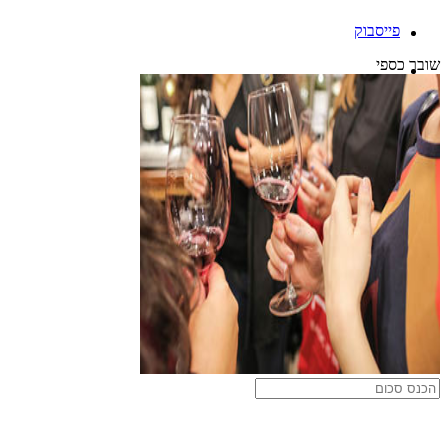
פייסבוק
שובר כספי