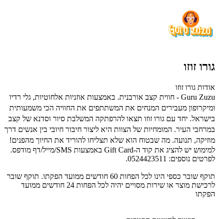
גורו זוזו
אודות גורו זוזו
Guru Zuzu - חווית קצב אורבנית. באמצעות אוזניות אלחוטיות, גלי רדיו
ומיקרופון מעבירים המנחים את המשתתפים את החוויה הכי משמעותית
בישראל. יחד עם גורו זוזו תצאו להרפתקה המשלבת סיור וסדנא של קצב
במרחבי העיר. המומחיות של הצוות היא ליצור חיבור חיובי בין אנשים דרך
מוזיקה, תנועה. מה שבטוח הוא שלא תצליחו להוריד את החיוך מהפנים!
למימוש יש להציג את קוד ה-Gift Card באמצעות SMS/מייל/דף מודפס.
לפרטים נוספים: 0524423511.
תוקף שובר כספי הינו לכל הפחות 60 חודשים ממועד הפקתו. תוקף שובר
לרכישת מוצר או שירות מסויים יהיה לכל הפחות 24 חודשים ממועד
הפקתו