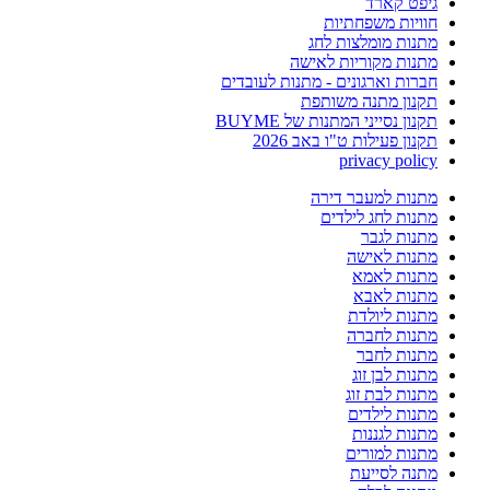
גיפט קארד
חוויות משפחתיות
מתנות מומלצות לחג
מתנות מקוריות לאישה
חברות וארגונים - מתנות לעובדים
תקנון מתנה משותפת
תקנון נסייני המתנות של BUYME
תקנון פעילות ט"ו באב 2026
privacy policy
מתנות למעבר דירה
מתנות לחג לילדים
מתנות לגבר
מתנות לאישה
מתנות לאמא
מתנות לאבא
מתנות ליולדת
מתנות לחברה
מתנות לחבר
מתנות לבן זוג
מתנות לבת זוג
מתנות לילדים
מתנות לגננות
מתנות למורים
מתנה לסייעת