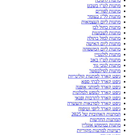
מתנות לחנוכה
מתנות לט"ו בשבט
מתנות לפורים
מתנות לל"ג בעומר
מתנות ליום העצמאות
מתנות כחול לבן
מתנות לשבועות
מתנות למזל בתולה
מתנות ליום האישה
מתנות ליום המשפחה
מתנות לולנטיין
מתנות לט"ו באב
מתנות לנובי גוד
מתנות לסילבסטר
גיפט קארד למתנות קולינריות
גיפט קארד לבתי ספא
גיפט קארד למותגי אופנה
גיפט קארד לנופש ולמלונות
גיפט קארד לתרבות ופנאי
גיפט קארד לסדנאות והעשרה
גיפט קארד ליופי וטיפוח
המתנות האהובות של 2025
המתנות החדשות
מתנות במימוש אונליין
רעיונות למתנות מקוריות