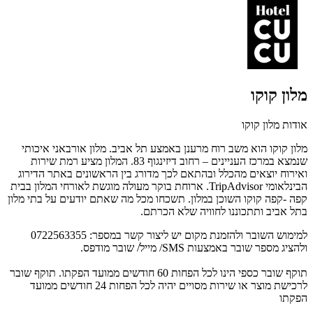
מלון קוקו
אודות מלון קוקו
מלון קוקו הוא משב רוח מרענן באמצע תל אביב.
מלון אורבאני איכותי
שנמצא במרכז העניינים – רחוב דיזינגוף 83.
המלון מציע רמת שירות
ואירוח יוצאים מהכלל ובהתאם לכך מדורג בין הראשונים באתר הדירוג
הבינלאומי
TripAdvisor
.
ארוחת בוקר מעולה מוגשת לאורחי המלון בבית
קפה -קפה קוקו השוכן במלון. תשכחו מכל מה שאתם יודעים על בתי מלון
בתל אביב ותתכוננו לחוויה שלא הכרתם.
למימוש השובר ולהזמנת מקום יש ליצור קשר במספר: 0722563355
ולהציג מספר שובר באמצעות SMS/ מייל/ שובר מודפס.
תוקף שובר כספי הינו לכל הפחות 60 חודשים ממועד הפקתו. תוקף שובר
לרכישת מוצר או שירות מסויים יהיה לכל הפחות 24 חודשים ממועד
הפקתו