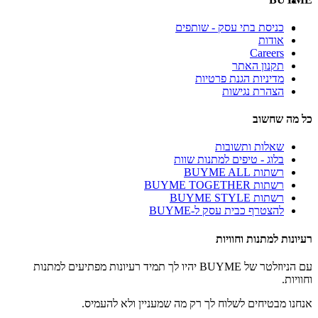
כניסת בתי עסק - שותפים
אודות
Careers
תקנון האתר
מדיניות הגנת פרטיות
הצהרת נגישות
כל מה שחשוב
שאלות ותשובות
בלוג - טיפים למתנות שוות
רשתות BUYME ALL
רשתות BUYME TOGETHER
רשתות BUYME STYLE
להצטרף כבית עסק ל-BUYME
רעיונות למתנות וחוויות
עם הניוזלטר של BUYME יהיו לך תמיד רעיונות מפתיעים למתנות
וחוויות.
אנחנו מבטיחים לשלוח לך רק מה שמעניין ולא להעמיס.