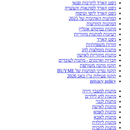
גיפט קארד לתרבות ופנאי
גיפט קארד לסדנאות והעשרה
גיפט קארד ליופי וטיפוח
המתנות האהובות של 2025
המתנות החדשות
מתנות במימוש אונליין
רעיונות למתנות מקוריות
גיפט קארד
חוויות משפחתיות
מתנות מומלצות לחג
מתנות מקוריות לאישה
חברות וארגונים - מתנות לעובדים
תקנון מתנה משותפת
תקנון נסייני המתנות של BUYME
תקנון פעילות ט"ו באב 2026
privacy policy
מתנות למעבר דירה
מתנות לחג לילדים
מתנות לגבר
מתנות לאישה
מתנות לאמא
מתנות לאבא
מתנות ליולדת
מתנות לחברה