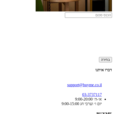
בחירה
דברו איתנו
support@buyme.co.il
03-3737117
א׳-ה׳ 9:00-20:00
יום ו׳ וערבי חג 9:00-15:00
BUYME