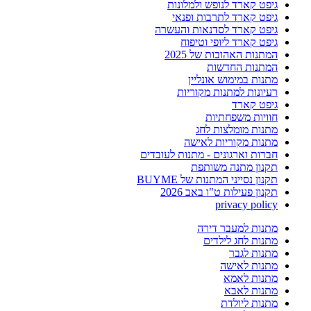
גיפט קארד לנופש ולמלונות
גיפט קארד לתרבות ופנאי
גיפט קארד לסדנאות והעשרה
גיפט קארד ליופי וטיפוח
המתנות האהובות של 2025
המתנות החדשות
מתנות במימוש אונליין
רעיונות למתנות מקוריות
גיפט קארד
חוויות משפחתיות
מתנות מומלצות לחג
מתנות מקוריות לאישה
חברות וארגונים - מתנות לעובדים
תקנון מתנה משותפת
תקנון נסייני המתנות של BUYME
תקנון פעילות ט"ו באב 2026
privacy policy
מתנות למעבר דירה
מתנות לחג לילדים
מתנות לגבר
מתנות לאישה
מתנות לאמא
מתנות לאבא
מתנות ליולדת