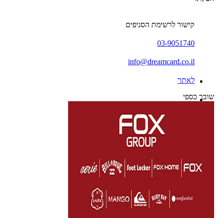
קישור לרשימת הסניפים
03-9051740
info@dreamcard.co.il
לאתר
שובר כספי