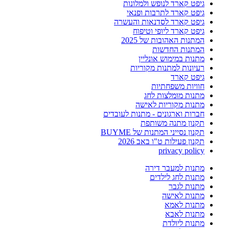
גיפט קארד לנופש ולמלונות
גיפט קארד לתרבות ופנאי
גיפט קארד לסדנאות והעשרה
גיפט קארד ליופי וטיפוח
המתנות האהובות של 2025
המתנות החדשות
מתנות במימוש אונליין
רעיונות למתנות מקוריות
גיפט קארד
חוויות משפחתיות
מתנות מומלצות לחג
מתנות מקוריות לאישה
חברות וארגונים - מתנות לעובדים
תקנון מתנה משותפת
תקנון נסייני המתנות של BUYME
תקנון פעילות ט"ו באב 2026
privacy policy
מתנות למעבר דירה
מתנות לחג לילדים
מתנות לגבר
מתנות לאישה
מתנות לאמא
מתנות לאבא
מתנות ליולדת