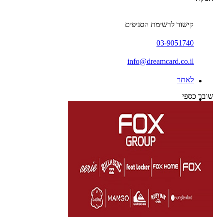
קישור לרשימת הסניפים
03-9051740
info@dreamcard.co.il
לאתר
שובר כספי