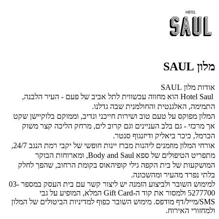
מלון SAUL
אודות מלון SAUL
Saul
Hotel
הוא מחווה עכשווית לתל אביב של פעם - העיר הלבנה,
התמימה, האלגנטית והחולמנית שבה גדלנו.
המלון מפוקס על טעם טוב ושירות חייכני ונדיב, וממוקם בלוקיישן שקט
אך מרכזי - גם בלב העניינים וגם קרוב לים, מרחק הליכה קצר משוק
הכרמל, כיכר ביאליק ודיזנגוף סנטר.
אורחי המלון מוזמנים ליהנות מברז יינות חופשי של יקבי רמת הנגב 24/7,
מתפריט הטיפולים של ספא
Body and Saul
,
ומארוחות הבוקר
המושקעות של בית הקפה גילי קופיהאוס בקומת הרחוב, שהפך לחלק
בלתי נפרד מהעיר ומהשכונה.
למימוש השובר ולביצוע הזמנה יש ליצור קשר עם בית העסק במספר 03-
5277700 ולמסור את קוד ה-Gift Card המלא, המופיע על גבי
SMS/מייל/דף מודפס. מימוש השובר כפוף למדיניות הביטולים של המלון
ולמחזורי האירוח.