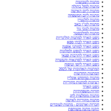
מתנות לשבועות
מתנות למזל בתולה
מתנות ליום האישה
מתנות ליום המשפחה
מתנות לולנטיין
מתנות לט"ו באב
מתנות לנובי גוד
מתנות לסילבסטר
גיפט קארד למתנות קולינריות
גיפט קארד לבתי ספא
גיפט קארד למותגי אופנה
גיפט קארד לנופש ולמלונות
גיפט קארד לתרבות ופנאי
גיפט קארד לסדנאות והעשרה
גיפט קארד ליופי וטיפוח
המתנות האהובות של 2025
המתנות החדשות
מתנות במימוש אונליין
רעיונות למתנות מקוריות
גיפט קארד
חוויות משפחתיות
מתנות מומלצות לחג
מתנות מקוריות לאישה
חברות וארגונים - מתנות לעובדים
תקנון מתנה משותפת