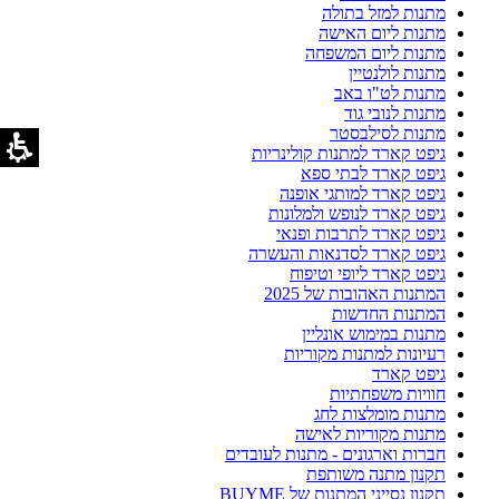
מתנות למזל בתולה
מתנות ליום האישה
מתנות ליום המשפחה
מתנות לולנטיין
מתנות לט"ו באב
מתנות לנובי גוד
מתנות לסילבסטר
גיפט קארד למתנות קולינריות
גיפט קארד לבתי ספא
גיפט קארד למותגי אופנה
גיפט קארד לנופש ולמלונות
גיפט קארד לתרבות ופנאי
גיפט קארד לסדנאות והעשרה
גיפט קארד ליופי וטיפוח
המתנות האהובות של 2025
המתנות החדשות
מתנות במימוש אונליין
רעיונות למתנות מקוריות
גיפט קארד
חוויות משפחתיות
מתנות מומלצות לחג
מתנות מקוריות לאישה
חברות וארגונים - מתנות לעובדים
תקנון מתנה משותפת
תקנון נסייני המתנות של BUYME