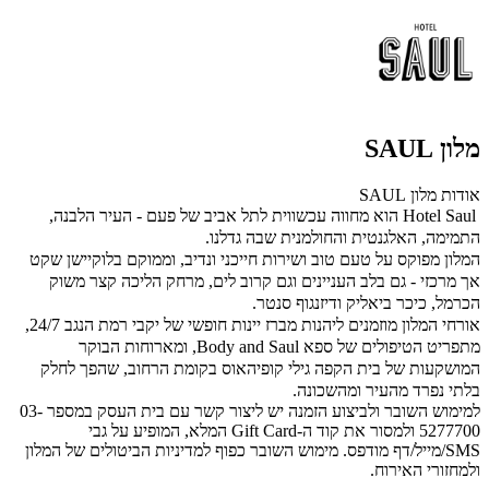
מלון SAUL
אודות מלון SAUL
Saul
Hotel
הוא מחווה עכשווית לתל אביב של פעם - העיר הלבנה,
התמימה, האלגנטית והחולמנית שבה גדלנו.
המלון מפוקס על טעם טוב ושירות חייכני ונדיב, וממוקם בלוקיישן שקט
אך מרכזי - גם בלב העניינים וגם קרוב לים, מרחק הליכה קצר משוק
הכרמל, כיכר ביאליק ודיזנגוף סנטר.
אורחי המלון מוזמנים ליהנות מברז יינות חופשי של יקבי רמת הנגב 24/7,
מתפריט הטיפולים של ספא
Body and Saul
,
ומארוחות הבוקר
המושקעות של בית הקפה גילי קופיהאוס בקומת הרחוב, שהפך לחלק
בלתי נפרד מהעיר ומהשכונה.
למימוש השובר ולביצוע הזמנה יש ליצור קשר עם בית העסק במספר 03-
5277700 ולמסור את קוד ה-Gift Card המלא, המופיע על גבי
SMS/מייל/דף מודפס. מימוש השובר כפוף למדיניות הביטולים של המלון
ולמחזורי האירוח.