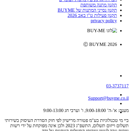
תקנון מתנה משותפת
תקנון נסייני המתנות של BUYME
תקנון פעילות ט"ו באב 2026
privacy policy
Ⓒ BUYME 2026
03-3737117
Support@buyme.co.il
מענה: א’-ה’ 9:00-18:00, ו’ וערבי חג 9:00-13:00
ביי מי טכנולוגיות בע"מ פטורה מרישיון לפי חוק הסדרת העיסוק בשירותי
תשלום וייזום תשלום, התשפ"ג 2023 ולכן אינה מפוקחת על ידי רשות
ניירות ערך לעניין שירותי התשלום הניתנים על ידה