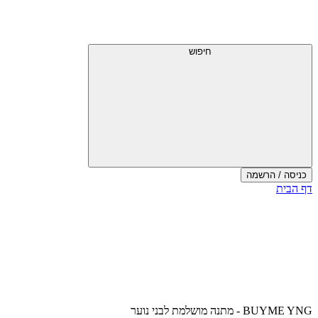
דלג
תפריט
מעל
עליון
תפריט
עליון
חיפוש
כניסה / הרשמה
סוף
דף הבית
אזור
תפריט
עליון
BUYME YNG - מתנה מושלמת לבני נוער