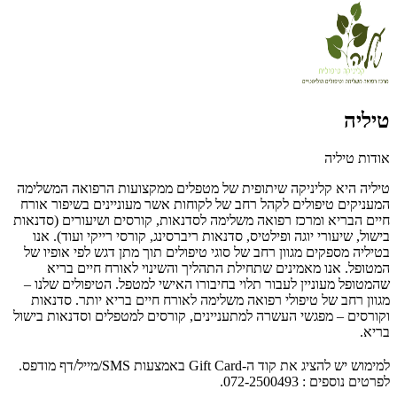
טיליה
אודות טיליה
טיליה היא קליניקה שיתופית של מטפלים ממקצועות הרפואה המשלימה
המעניקים טיפולים לקהל רחב של לקוחות אשר מעוניינים בשיפור אורח
חיים הבריא ומרכז רפואה משלימה לסדנאות, קורסים ושיעורים (סדנאות
בישול, שיעורי יוגה ופילטיס, סדנאות ריברסינג, קורסי רייקי ועוד). אנו
בטיליה מספקים מגוון רחב של סוגי טיפולים תוך מתן דגש לפי אופיו של
המטופל. אנו מאמינים שתחילת התהליך והשינוי לאורח חיים בריא
שהמטופל מעוניין לעבור תלוי בחיבורו האישי למטפל. הטיפולים שלנו –
מגוון רחב של טיפולי רפואה משלימה לאורח חיים בריא יותר. סדנאות
וקורסים – מפגשי העשרה למתעניינים, קורסים למטפלים וסדנאות בישול
בריא.
למימוש יש להציג את קוד ה-Gift Card באמצעות SMS/מייל/דף מודפס.
לפרטים נוספים : 072-2500493.